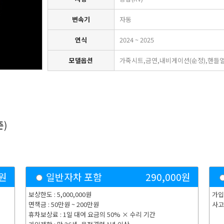
변속기
자동
연식
2024 ~ 2025
모델옵션
가죽시트,금연,내비게이션(순정),핸들열
준
)
원
일반자차 포함
290,000
원
보상한도 : 5,000,000원
가입
면책금 : 50만원 ~ 200만원
사고
휴차보상료 : 1일 대여 요금의 50% × 수리 기간