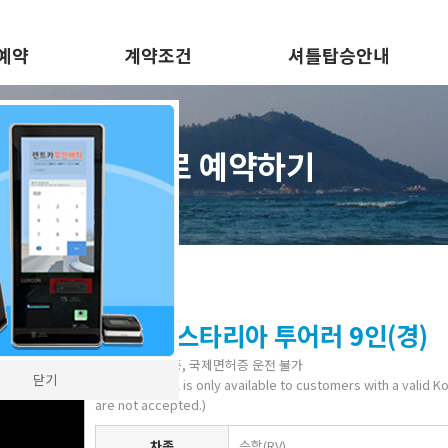
예약
계약조건
셔틀탑승안내
바로 예약하기
2024 스타리아 투어러 9인(경)
주한미군 면허증, 국제면허증 운전 불가
닫기
(Vehicle rental is only available to customers with a valid K
are not accepted.)
차종
승합(RV)