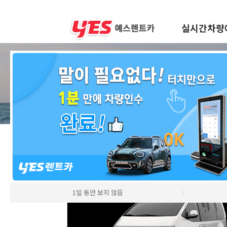
실시간차량
차량모델
1일 동안 보지 않음
│