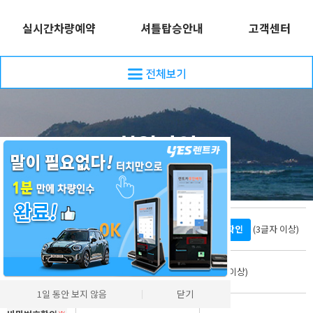
실시간차량예약
셔틀탑승안내
고객센터
회원가입
회원ID
※
중복확인
(3글자 이상)
비밀번호
※
(4글자 이상)
1일 동안 보지 않음
│
닫기